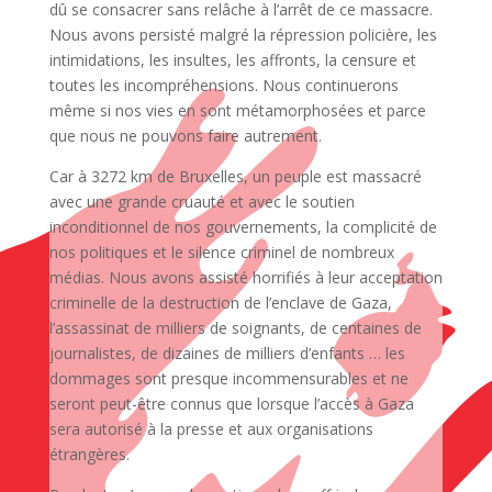
dû se consacrer sans relâche à l’arrêt de ce massacre.
Nous avons persisté malgré la répression policière, les
intimidations, les insultes, les affronts, la censure et
toutes les incompréhensions. Nous continuerons
même si nos vies en sont métamorphosées et parce
que nous ne pouvons faire autrement.
Car à 3272 km de Bruxelles, un peuple est massacré
avec une grande cruauté et avec le soutien
inconditionnel de nos gouvernements, la complicité de
nos politiques et le silence criminel de nombreux
médias. Nous avons assisté horrifiés à leur acceptation
criminelle de la destruction de l’enclave de Gaza,
l’assassinat de milliers de soignants, de centaines de
journalistes, de dizaines de milliers d’enfants … les
dommages sont presque incommensurables et ne
seront peut-être connus que lorsque l’accès à Gaza
sera autorisé à la presse et aux organisations
étrangères.