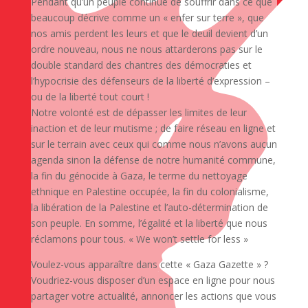
Pendant qu’un peuple continue de souffrir dans ce que
beaucoup décrive comme un « enfer sur terre », que
nos amis perdent les leurs et que le deuil devient d’un
ordre nouveau, nous ne nous attarderons pas sur le
double standard des chantres des démocraties et
l’hypocrisie des défenseurs de la liberté d’expression –
ou de la liberté tout court !
Notre volonté est de dépasser les limites de leur
inaction et de leur mutisme ; de faire réseau en ligne et
sur le terrain avec ceux qui comme nous n’avons aucun
agenda sinon la défense de notre humanité commune,
la fin du génocide à Gaza, le terme du nettoyage
ethnique en Palestine occupée, la fin du colonialisme,
la libération de la Palestine et l’auto-détermination de
son peuple. En somme, l’égalité et la liberté que nous
réclamons pour tous. « We won’t settle for less »
Voulez-vous apparaître dans cette « Gaza Gazette » ?
Voudriez-vous disposer d’un espace en ligne pour nous
partager votre actualité, annoncer les actions que vous